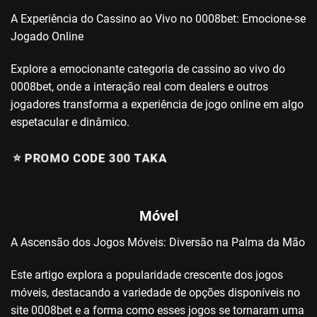
A Experiência do Cassino ao Vivo no 0008bet: Emocione-se
Jogado Online
Explore a emocionante categoria de cassino ao vivo do
0008bet, onde a interação real com dealers e outros
jogadores transforma a experiência de jogo online em algo
espetacular e dinâmico.
⭐️ PROMO CODE 300 TAKA
Móvel
A Ascensão dos Jogos Móveis: Diversão na Palma da Mão
Este artigo explora a popularidade crescente dos jogos
móveis, destacando a variedade de opções disponíveis no
site 0008bet e a forma como esses jogos se tornaram uma