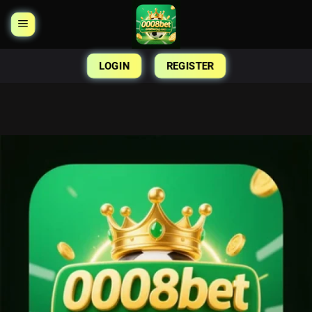
Skip
to
content
LOGIN
REGISTER