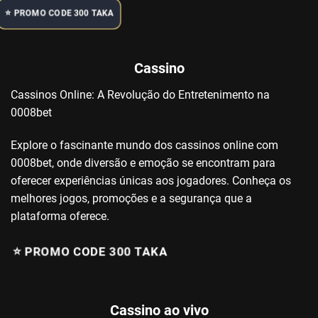
⭐️ PROMO CODE 300 TAKA
Cassino
Cassinos Online: A Revolução do Entretenimento na
0008bet
Explore o fascinante mundo dos cassinos online com
0008bet, onde diversão e emoção se encontram para
oferecer experiências únicas aos jogadores. Conheça os
melhores jogos, promoções e a segurança que a
plataforma oferece.
⭐️ PROMO CODE 300 TAKA
Cassino ao vivo